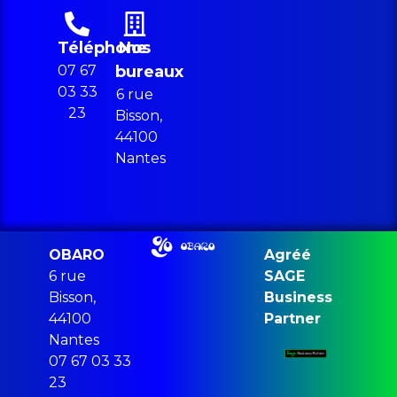
Téléphone
Nos
07 67
bureaux
03 33
6 rue
23
Bisson,
44100
Nantes
OBARO
Agréé
6 rue
SAGE
Bisson,
Business
44100
Partner
Nantes
07 67 03 33
23