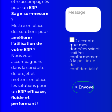
être accompagnés
pour un
ERP
Sage sur-mesure
?
Mettre en place
des solutions pour
améliorer
J’accepte
l’utilisation de
que mes
données soient
votre ERP
?
traitées
Nous vous
conformément
à la
politique
accompagnons
de
dans la conduite
confidentialité
de projet et
mettons en place
les solutions pour
un
ERP efficace,
fluide et
performant
!