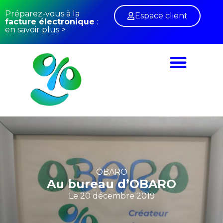
Préparez-vous à la
Espace client
facture électronique
:
en savoir plus >
Conseil Sage X3
Facture électronique
OBARO
Au bureau d’OBARO
Le
20 décembre 2019