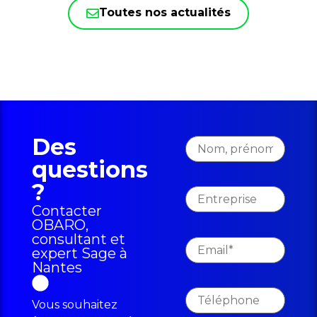
Toutes nos actualités
Des
questions
?
Contacter
OBARO,
consultant et
expert Sage à
Nantes
Vous souhaitez