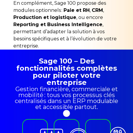
En complément, Sage 100 propose des
modules optionnels :
Paie et RH
,
CRM
,
Production et logistique
, ou encore
Reporting et Business Intelligence
,
permettant d’adapter la solution à vos
besoins spécifiques et à l’évolution de votre
entreprise.
Sage 100 – Des
fonctionnalités complètes
pour piloter votre
entreprise
Gestion financière, commerciale et
mobilité : tous vos processus clés
centralisés dans un ERP modulable
et accessible partout.