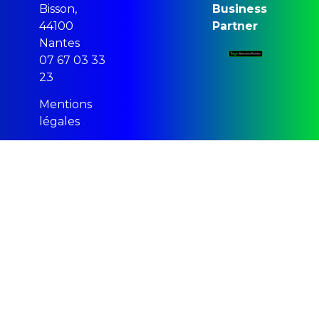
Bisson,
Business
44100
Partner
Nantes
07 67 03 33
23
Mentions
légales