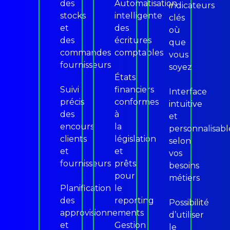
des
Automatisation
indicateurs
stocks
intelligente
clés
et
des
où
des
écritures
que
commandes
comptables
vous
fournisseurs
soyez
États
Suivi
financiers
Interface
précis
conformes
intuitive
des
à
et
encours
la
personnalisabl
clients
législation
selon
et
et
vos
fournisseurs
prêts
besoins
pour
métiers
Planification
le
des
reporting
Possibilité
approvisionnements
d’utiliser
et
Gestion
le