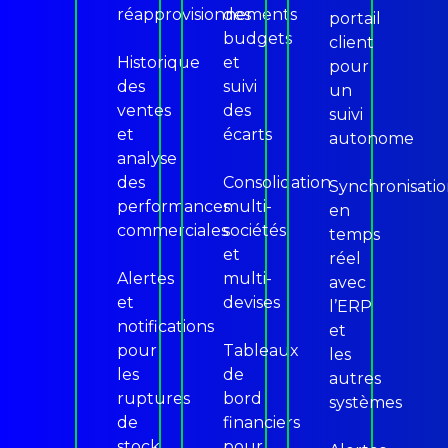
réapprovisionnements
des
portail
budgets
client
Historique
et
pour
des
suivi
un
ventes
des
suivi
et
écarts
autonome
analyse
des
Consolidation
Synchronisati
performances
multi-
en
commerciales
sociétés
temps
et
réel
Alertes
multi-
avec
et
devises
l’ERP
notifications
et
pour
Tableaux
les
les
de
autres
ruptures
bord
systèmes
de
financiers
stock
pour