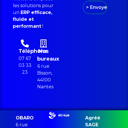
les solutions pour
un
ERP efficace,
fluide et
performant
!
Téléphone
Nos
07 67
bureaux
03 33
6 rue
23
Bisson,
44100
Nantes
OBARO
Agréé
6 rue
SAGE