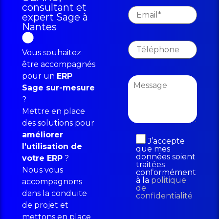
consultant et
expert Sage à
Nantes
Vous souhaitez
être accompagnés
pour un
ERP
Sage sur-mesure
?
Mettre en place
des solutions pour
améliorer
J’accepte
l’utilisation de
que mes
données soient
votre ERP
?
traitées
Nous vous
conformément
à la
politique
accompagnons
de
dans la conduite
confidentialité
de projet et
mettons en place