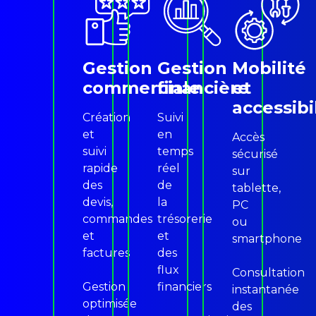
Gestion
Gestion
Mobilité
commerciale
financière
et
accessibi
Création
Suivi
et
en
Accès
suivi
temps
sécurisé
rapide
réel
sur
des
de
tablette,
devis,
la
PC
commandes
trésorerie
ou
et
et
smartphone
factures
des
flux
Consultation
Gestion
financiers
instantanée
optimisée
des