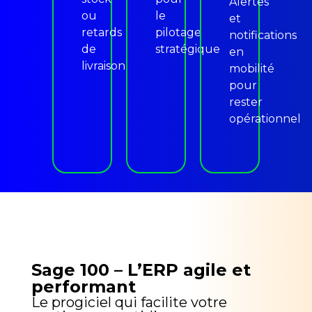
Alertes
ou
le
et
retards
pilotage
notifications
de
stratégique
en
livraison
mobilité
pour
rester
opérationnel
Sage 100 – L’ERP agile et
performant
Le progiciel qui facilite votre