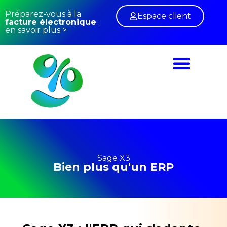
Préparez-vous à la
Espace client
facture électronique
:
en savoir plus >
Conseil Sage X3
Facture électronique
Sage X3
Bien plus qu'un ERP