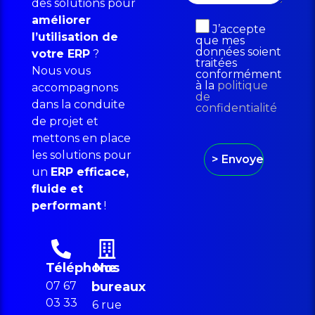
des solutions pour
améliorer
J’accepte
l’utilisation de
que mes
données soient
votre ERP
?
traitées
Nous vous
conformément
à la
politique
accompagnons
de
dans la conduite
confidentialité
de projet et
mettons en place
les solutions pour
un
ERP efficace,
fluide et
performant
!
Téléphone
Nos
07 67
bureaux
03 33
6 rue