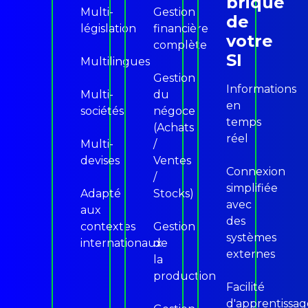
brique
Multi-
Gestion
de
législation
financière
votre
complète
SI
Multilingues
Gestion
Informations
Multi-
du
en
sociétés
négoce
temps
(Achats
réel
Multi-
/
devises
Ventes
Connexion
/
simplifiée
Adapté
Stocks)
avec
aux
des
contextes
Gestion
systèmes
internationaux
de
externes
la
production
Facilité
d'apprentissag