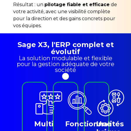
Résultat : un
pilotage fiable et efficace
de
votre activité, avec une visibilité complète
pour la direction et des gains concrets pour
vos équipes.
Sage X3, l'ERP complet et
évolutif
La solution modulable et flexible
pour la gestion adéquate de votre
société
Multi
Fonctionnalités
Une