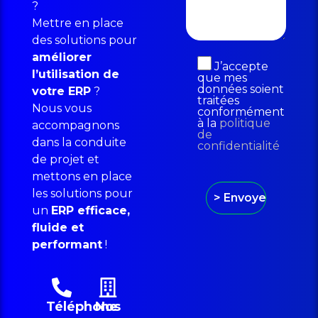
?
Mettre en place
des solutions pour
améliorer
J’accepte
l’utilisation de
que mes
données soient
votre ERP
?
traitées
Nous vous
conformément
à la
politique
accompagnons
de
dans la conduite
confidentialité
de projet et
mettons en place
les solutions pour
un
ERP efficace,
fluide et
performant
!
Téléphone
Nos