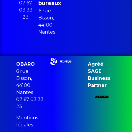
07 67
bureaux
03 33
6 rue
23
Bisson,
44100
Nantes
OBARO
Agréé
6 rue
SAGE
Bisson,
Business
44100
Partner
Nantes
07 67 03 33
23
Mentions
légales