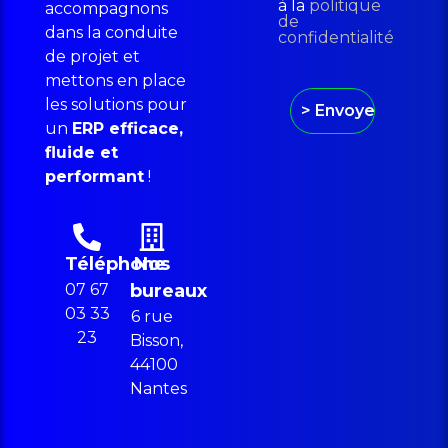
à la
politique
accompagnons
de
dans la conduite
confidentialité
de projet et
mettons en place
les solutions pour
un
ERP efficace,
fluide et
performant
!
Téléphone
Nos
07 67
bureaux
03 33
6 rue
23
Bisson,
44100
Nantes