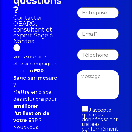
questions
?
Contacter
OBARO,
consultant et
expert Sage à
Nantes
Vous souhaitez
être accompagnés
pour un
ERP
Sage sur-mesure
?
Mettre en place
des solutions pour
améliorer
J’accepte
l’utilisation de
que mes
données soient
votre ERP
?
traitées
Nous vous
conformément