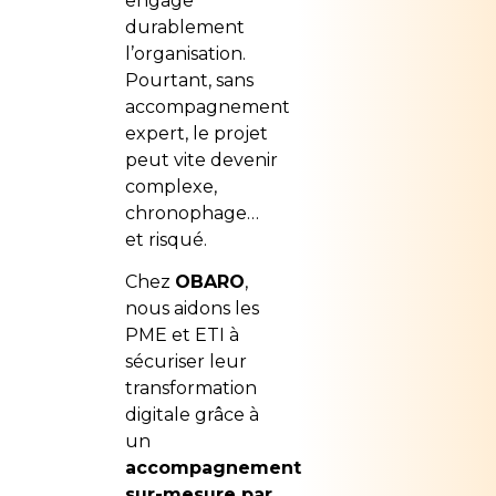
engage
durablement
l’organisation.
Pourtant, sans
accompagnement
expert, le projet
peut vite devenir
complexe,
chronophage…
et risqué.
Chez
OBARO
,
nous aidons les
PME et ETI à
sécuriser leur
transformation
digitale grâce à
un
accompagnement
sur-mesure par